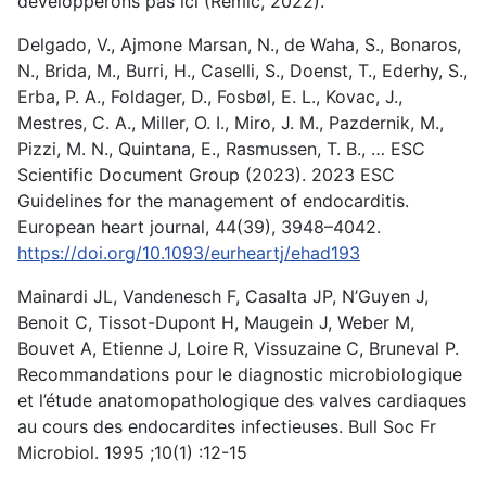
développerons pas ici (Remic, 2022).
Delgado, V., Ajmone Marsan, N., de Waha, S., Bonaros,
N., Brida, M., Burri, H., Caselli, S., Doenst, T., Ederhy, S.,
Erba, P. A., Foldager, D., Fosbøl, E. L., Kovac, J.,
Mestres, C. A., Miller, O. I., Miro, J. M., Pazdernik, M.,
Pizzi, M. N., Quintana, E., Rasmussen, T. B., … ESC
Scientific Document Group (2023). 2023 ESC
Guidelines for the management of endocarditis.
European heart journal, 44(39), 3948–4042.
https://doi.org/10.1093/eurheartj/ehad193
Mainardi JL, Vandenesch F, Casalta JP, N’Guyen J,
Benoit C, Tissot-Dupont H, Maugein J, Weber M,
Bouvet A, Etienne J, Loire R, Vissuzaine C, Bruneval P.
Recommandations pour le diagnostic microbiologique
et l’étude anatomopathologique des valves cardiaques
au cours des endocardites infectieuses. Bull Soc Fr
Microbiol. 1995 ;10(1) :12-15