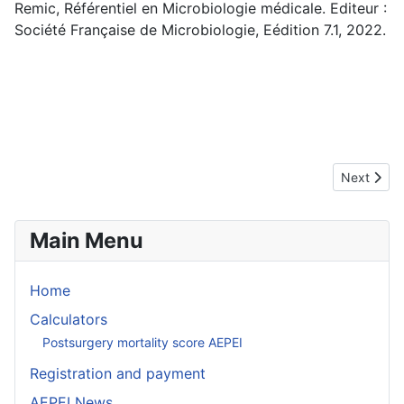
Remic, Référentiel en Microbiologie médicale. Editeur :
Société Française de Microbiologie, Eédition 7.1, 2022.
Next articl
Next
Main Menu
Home
Calculators
Postsurgery mortality score AEPEI
Registration and payment
AEPEI News