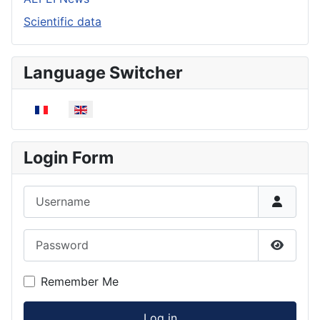
Scientific data
Language Switcher
Select your language
Login Form
Username
Password
Show P
Remember Me
Log in